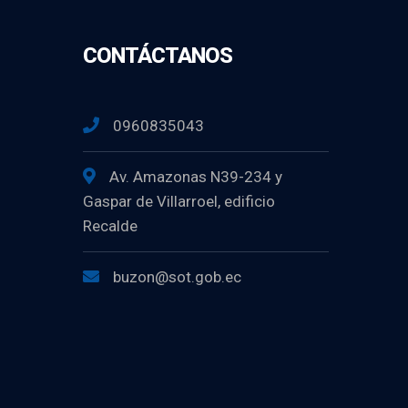
CONTÁCTANOS
0960835043
Av. Amazonas N39-234 y
Gaspar de Villarroel, edificio
Recalde
buzon@sot.gob.ec