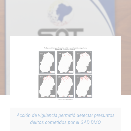
tos
SOT sancionó al GADM San Miguel de Los Bancos
por transformación irregular del suelo rural