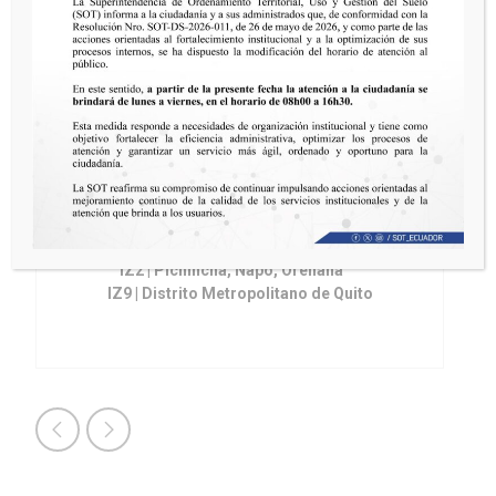
MGS. SALLY GARZÓN
 2
Intendente Zonal 3
IZ3 | Cotopaxi, Pastaza, Chimborazo,
Tungurahua