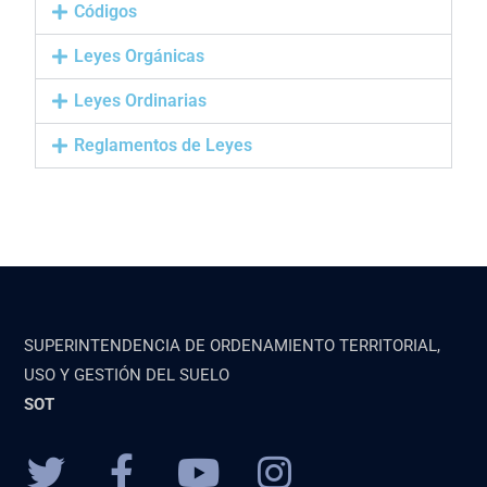
Códigos
Leyes Orgánicas
Leyes Ordinarias
Reglamentos de Leyes
SUPERINTENDENCIA DE ORDENAMIENTO TERRITORIAL,
USO Y GESTIÓN DEL SUELO
SOT