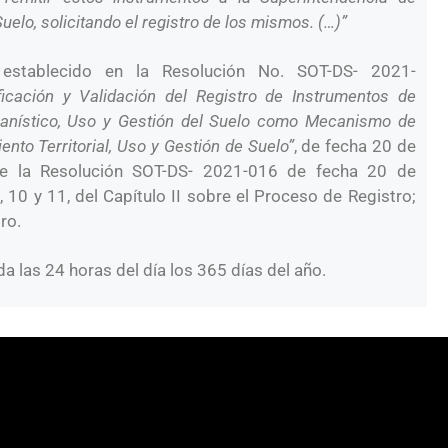
uelo, solicitando el registro de los mismos. (…)”
 establecido en la Resolución No. SOT-DS- 2021-
icación y Validación del Registro de Instrumentos de
rbanístico, Uso y Gestión del Suelo como Mecanismo de
nto Territorial, Uso y Gestión de Suelo”
, de fecha 20 de
te la Resolución SOT-DS- 2021-016 de fecha 20 de
 10 y 11, del Capítulo II sobre el Proceso de Registro;
tro.
a las 24 horas del día los 365 días del año.