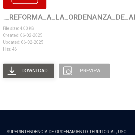
._REFORMA_A_LA_ORDENANZA_DE_A
File size: 4.00 KB
Created: 06-02-2025
Updated: 06-02-2025
Hits: 46
DOWNLOAD
PREVIEW
SUPERINTENDENCIA DE ORDENAMIENTO TERRITORIAL, USO