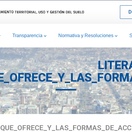
D
Transparencia
Normativa y Resoluciones
S
LITER
E_OFRECE_Y_LAS_FORM
S_QUE_OFRECE_Y_LAS_FORMAS_DE_ACC