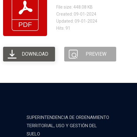
File size: 448.08 KB
Created: 09-01-2024
Updated: 09-01-2024
Hits: 91
DOWNLOAD
PREVIEW
SUPERINTENDENCIA DE ORDENAMIENTO
TERRITORIAL, USO Y GESTIÓN DEL
SUELO