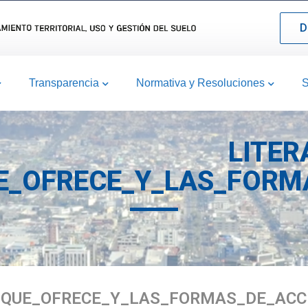
D
Transparencia
Normativa y Resoluciones
S
LITER
E_OFRECE_Y_LAS_FORM
S_QUE_OFRECE_Y_LAS_FORMAS_DE_ACC