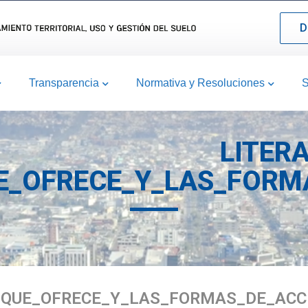
D
Transparencia
Normativa y Resoluciones
S
LITER
E_OFRECE_Y_LAS_FORM
S_QUE_OFRECE_Y_LAS_FORMAS_DE_ACC