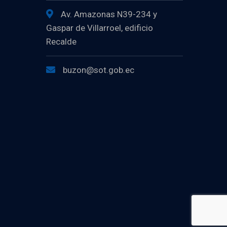
Av. Amazonas N39-234 y
Gaspar de Villarroel, edificio
Recalde
buzon@sot.gob.ec