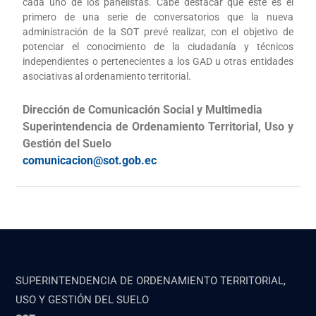
cada uno de los panelistas. Cabe destacar que este es el
primero de una serie de conversatorios que la nueva
administración de la SOT prevé realizar, con el objetivo de
potenciar el conocimiento de la ciudadanía y técnicos
independientes o pertenecientes a los GAD u otras entidades
asociativas al ordenamiento territorial.
Dirección de Comunicación Social y Multimedia
Superintendencia de Ordenamiento Territorial, Uso y
Gestión del Suelo
comunicacion@sot.gob.ec
SUPERINTENDENCIA DE ORDENAMIENTO TERRITORIAL,
USO Y GESTIÓN DEL SUELO