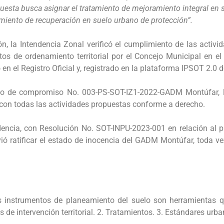
puesta busca asignar el tratamiento de mejoramiento integral en 
amiento de recuperación en suelo urbano de protección”.
 la Intendencia Zonal verificó el cumplimiento de las activid
tos de ordenamiento territorial por el Concejo Municipal en 
en el Registro Oficial y, registrado en la plataforma IPSOT 2.0 
nto de compromiso No. 003-PS-SOT-IZ1-2022-GADM Montúfar, l
ó con todas las actividades propuestas conforme a derecho.
ndencia, con Resolución No. SOT-INPU-2023-001 en relación al 
vió ratificar el estado de inocencia del GADM Montúfar, toda 
 instrumentos de planeamiento del suelo son herramientas qu
 de intervención territorial. 2. Tratamientos. 3. Estándares urba