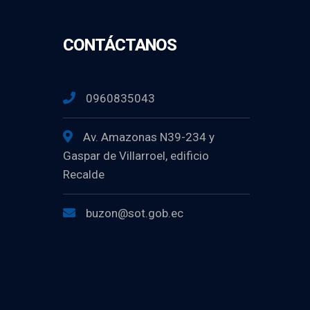
CONTÁCTANOS
0960835043
Av. Amazonas N39-234 y
Gaspar de Villarroel, edificio
Recalde
buzon@sot.gob.ec