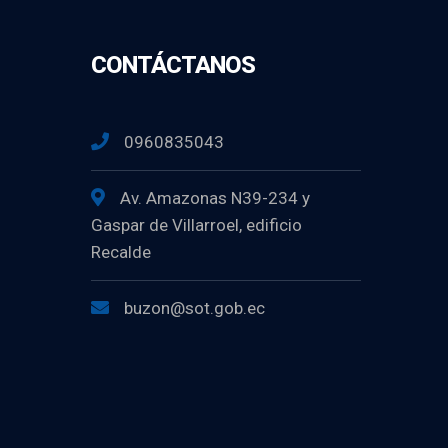
CONTÁCTANOS
0960835043
Av. Amazonas N39-234 y
Gaspar de Villarroel, edificio
Recalde
buzon@sot.gob.ec