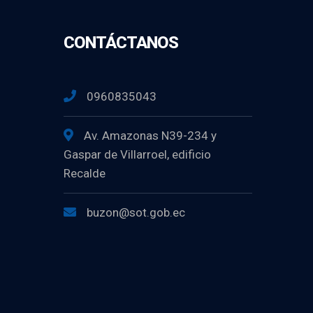
CONTÁCTANOS
0960835043
Av. Amazonas N39-234 y
Gaspar de Villarroel, edificio
Recalde
buzon@sot.gob.ec