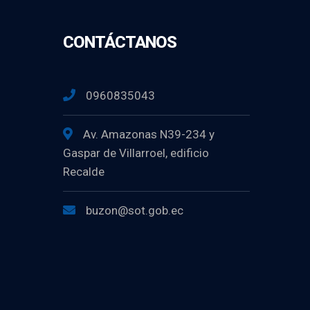
CONTÁCTANOS
0960835043
Av. Amazonas N39-234 y
Gaspar de Villarroel, edificio
Recalde
buzon@sot.gob.ec