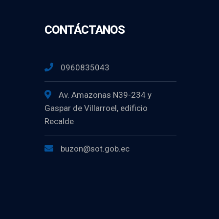
CONTÁCTANOS
0960835043
Av. Amazonas N39-234 y
Gaspar de Villarroel, edificio
Recalde
buzon@sot.gob.ec