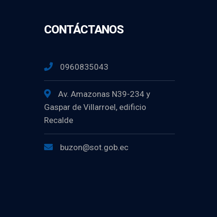
CONTÁCTANOS
0960835043
Av. Amazonas N39-234 y
Gaspar de Villarroel, edificio
Recalde
buzon@sot.gob.ec