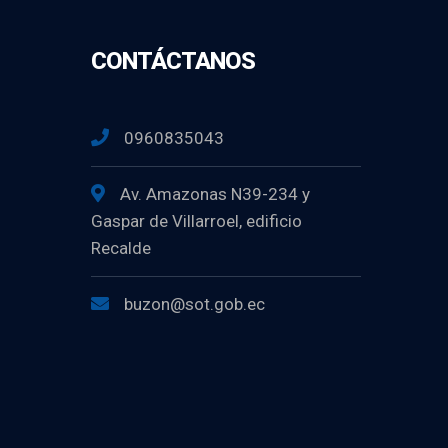
CONTÁCTANOS
0960835043
Av. Amazonas N39-234 y
Gaspar de Villarroel, edificio
Recalde
buzon@sot.gob.ec