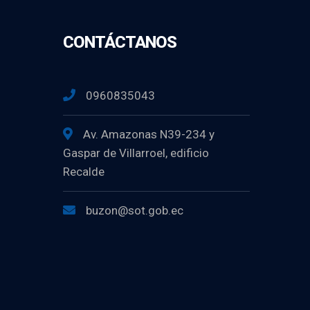
CONTÁCTANOS
0960835043
Av. Amazonas N39-234 y
Gaspar de Villarroel, edificio
Recalde
buzon@sot.gob.ec