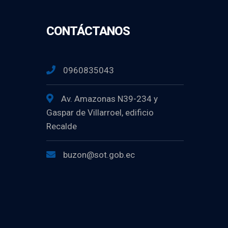
CONTÁCTANOS
0960835043
Av. Amazonas N39-234 y
Gaspar de Villarroel, edificio
Recalde
buzon@sot.gob.ec