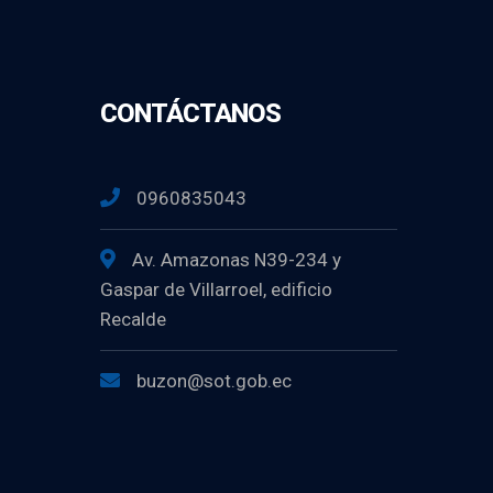
CONTÁCTANOS
0960835043
Av. Amazonas N39-234 y
Gaspar de Villarroel, edificio
Recalde
buzon@sot.gob.ec