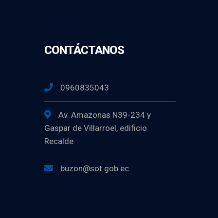
CONTÁCTANOS
0960835043
Av. Amazonas N39-234 y
Gaspar de Villarroel, edificio
Recalde
buzon@sot.gob.ec