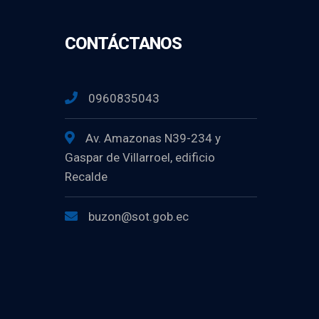
CONTÁCTANOS
0960835043
Av. Amazonas N39-234 y
Gaspar de Villarroel, edificio
Recalde
buzon@sot.gob.ec