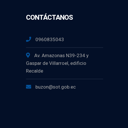
CONTÁCTANOS
0960835043
Av. Amazonas N39-234 y
Gaspar de Villarroel, edificio
Recalde
buzon@sot.gob.ec