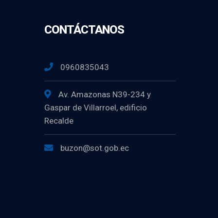
CONTÁCTANOS
0960835043
Av. Amazonas N39-234 y
Gaspar de Villarroel, edificio
Recalde
buzon@sot.gob.ec