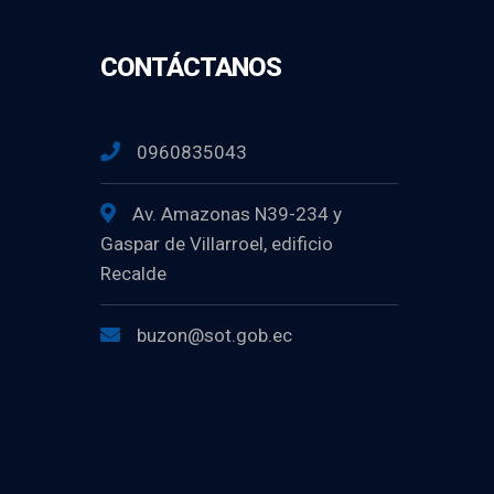
CONTÁCTANOS
0960835043
Av. Amazonas N39-234 y
Gaspar de Villarroel, edificio
Recalde
buzon@sot.gob.ec