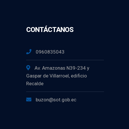
CONTÁCTANOS
0960835043
Av. Amazonas N39-234 y
Gaspar de Villarroel, edificio
Recalde
buzon@sot.gob.ec