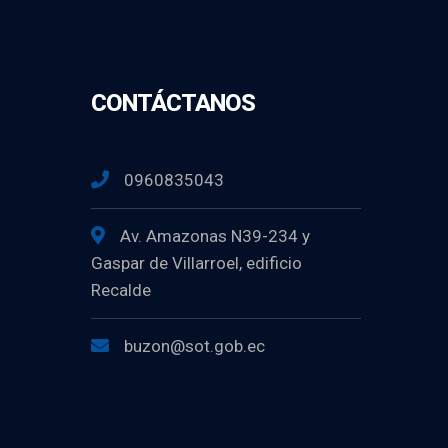
CONTÁCTANOS
0960835043
Av. Amazonas N39-234 y
Gaspar de Villarroel, edificio
Recalde
buzon@sot.gob.ec