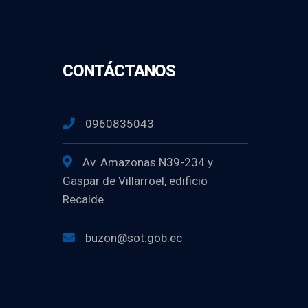
CONTÁCTANOS
0960835043
Av. Amazonas N39-234 y
Gaspar de Villarroel, edificio
Recalde
buzon@sot.gob.ec