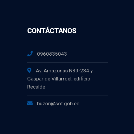
CONTÁCTANOS
0960835043
Av. Amazonas N39-234 y
Gaspar de Villarroel, edificio
Recalde
buzon@sot.gob.ec