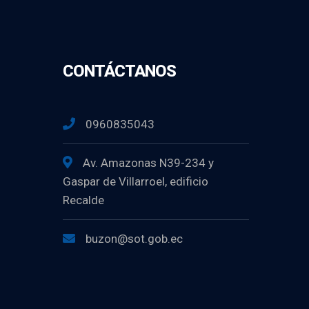
CONTÁCTANOS
0960835043
Av. Amazonas N39-234 y
Gaspar de Villarroel, edificio
Recalde
buzon@sot.gob.ec