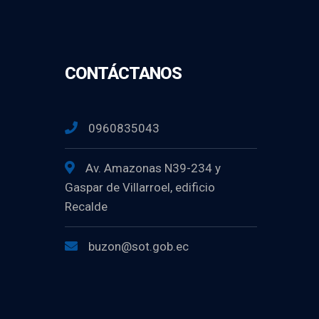
CONTÁCTANOS
0960835043
Av. Amazonas N39-234 y
Gaspar de Villarroel, edificio
Recalde
buzon@sot.gob.ec