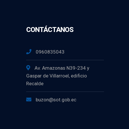
CONTÁCTANOS
0960835043
Av. Amazonas N39-234 y
Gaspar de Villarroel, edificio
Recalde
buzon@sot.gob.ec