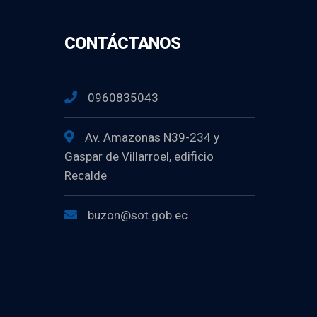
CONTÁCTANOS
0960835043
Av. Amazonas N39-234 y
Gaspar de Villarroel, edificio
Recalde
buzon@sot.gob.ec