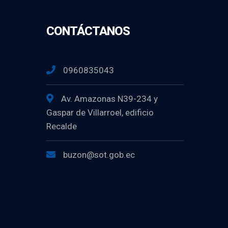
CONTÁCTANOS
0960835043
Av. Amazonas N39-234 y
Gaspar de Villarroel, edificio
Recalde
buzon@sot.gob.ec