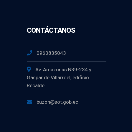
CONTÁCTANOS
0960835043
Av. Amazonas N39-234 y
Gaspar de Villarroel, edificio
Recalde
buzon@sot.gob.ec