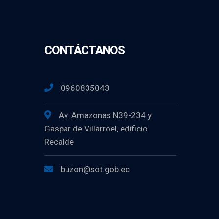
CONTÁCTANOS
0960835043
Av. Amazonas N39-234 y
Gaspar de Villarroel, edificio
Recalde
buzon@sot.gob.ec