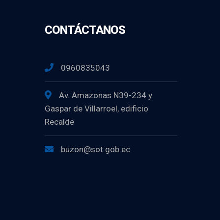
CONTÁCTANOS
0960835043
Av. Amazonas N39-234 y
Gaspar de Villarroel, edificio
Recalde
buzon@sot.gob.ec