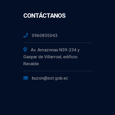
CONTÁCTANOS
0960835043
Av. Amazonas N39-234 y
Gaspar de Villarroel, edificio
Recalde
buzon@sot.gob.ec