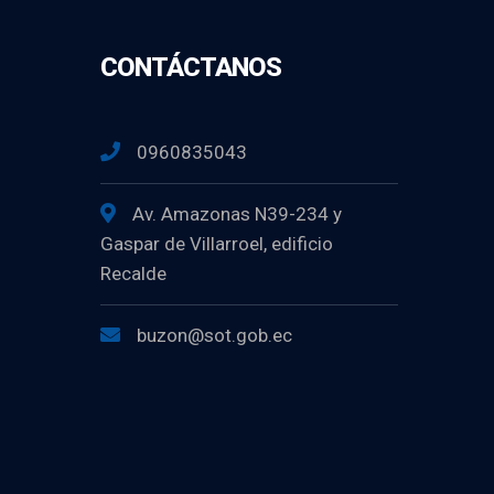
CONTÁCTANOS
0960835043
Av. Amazonas N39-234 y
Gaspar de Villarroel, edificio
Recalde
buzon@sot.gob.ec