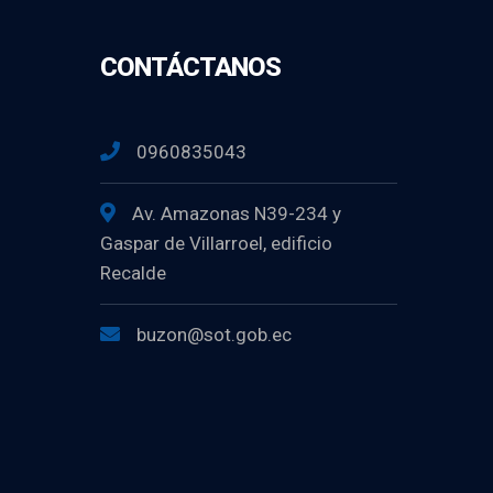
CONTÁCTANOS
0960835043
Av. Amazonas N39-234 y
Gaspar de Villarroel, edificio
Recalde
buzon@sot.gob.ec