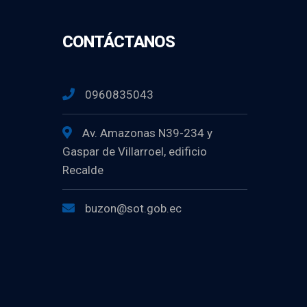
CONTÁCTANOS
0960835043
Av. Amazonas N39-234 y
Gaspar de Villarroel, edificio
Recalde
buzon@sot.gob.ec