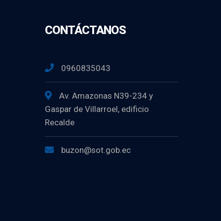
CONTÁCTANOS
0960835043
Av. Amazonas N39-234 y
Gaspar de Villarroel, edificio
Recalde
buzon@sot.gob.ec