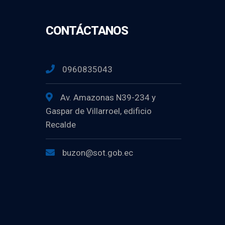
CONTÁCTANOS
0960835043
Av. Amazonas N39-234 y
Gaspar de Villarroel, edificio
Recalde
buzon@sot.gob.ec