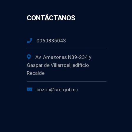
CONTÁCTANOS
0960835043
Av. Amazonas N39-234 y
Gaspar de Villarroel, edificio
Recalde
buzon@sot.gob.ec