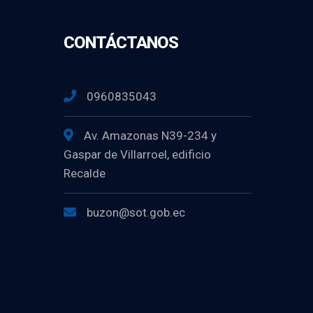
CONTÁCTANOS
0960835043
Av. Amazonas N39-234 y
Gaspar de Villarroel, edificio
Recalde
buzon@sot.gob.ec