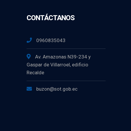
CONTÁCTANOS
0960835043
Av. Amazonas N39-234 y
Gaspar de Villarroel, edificio
Recalde
buzon@sot.gob.ec