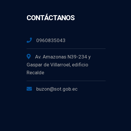
CONTÁCTANOS
0960835043
Av. Amazonas N39-234 y
Gaspar de Villarroel, edificio
Recalde
buzon@sot.gob.ec