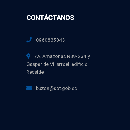
CONTÁCTANOS
0960835043
Av. Amazonas N39-234 y
Gaspar de Villarroel, edificio
Recalde
buzon@sot.gob.ec