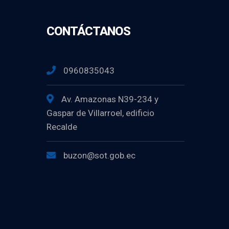
CONTÁCTANOS
0960835043
Av. Amazonas N39-234 y
Gaspar de Villarroel, edificio
Recalde
buzon@sot.gob.ec